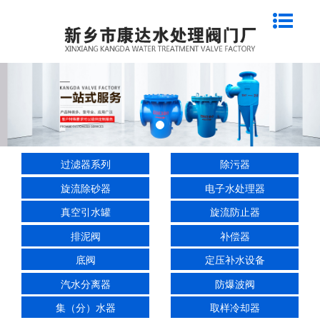
过滤器系列
除污器
旋流除砂器
电子水处理器
真空引水罐
旋流防止器
排泥阀
补偿器
底阀
定压补水设备
汽水分离器
防爆波阀
集（分）水器
取样冷却器