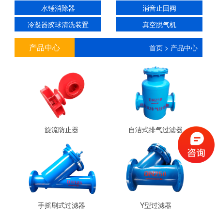
水锤消除器
消音止回阀
冷凝器胶球清洗装置
真空脱气机
产品中心
首页
>
产品中心
旋流防止器
自洁式排气过滤器
手摇刷式过滤器
Y型过滤器