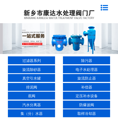
过滤器系列
除污器
旋流除砂器
电子水处理器
真空引水罐
旋流防止器
排泥阀
补偿器
底阀
定压补水设备
汽水分离器
防爆波阀
集（分）水器
取样冷却器